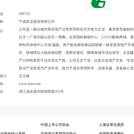
达
600724
称
宁波富达股份有限公司
公司是一家以城市商业地产运营管理和住宅开发为主业、兼营新型建材的
介
以天一广场为核心的天一商圈，自营国际购物中心、GUGO酷购商城、
和时尚休闲中心月湖.盛园。房产板块拥有建设部国家一级资质房地产开
区、慈城维拉小镇高端别墅、莲桥街项目、鄞奉路城市综合体等。水泥建
产2500吨新型干法水泥生产线。公司立足宁波，以多元化地产开发、专
新兴产业投资为产业补充，致力于成为管理科学、业绩卓越、具备核心竞
表人
庄立峰
站
www.fuda.com
址
浙江省余姚市阳明西路355号
局
中国上市公司协会
上海证券交易所
企业股份转让系统
宁波市证券期货业协会
中国投资者网站